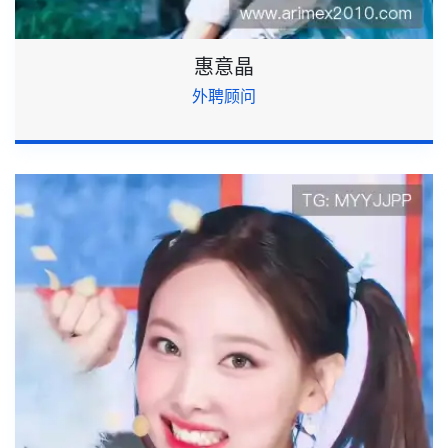
惠意晶
外聘顾问