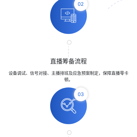
02
直播筹备流程
设备调试、信号对接、主播排班及应急预案制定，保障直播零卡
顿。
03