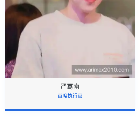
严骞南
首席执行官