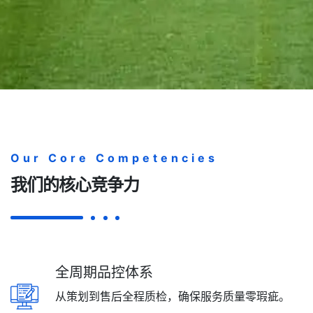
Our Core Competencies
我们的核心竞争力
全周期品控体系
从策划到售后全程质检，确保服务质量零瑕疵。