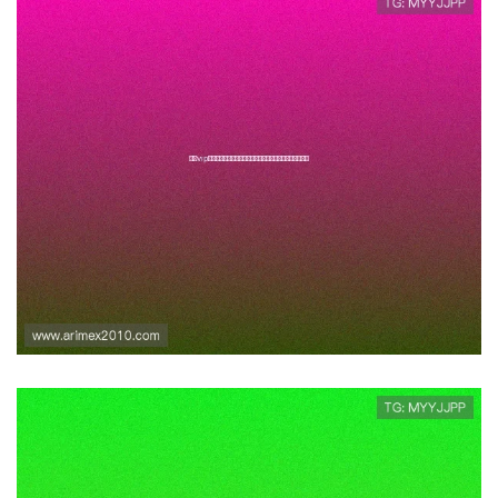
问鼎vip电子娱乐在世界杯期间
的赛事直播质量与用户口碑评价
详解