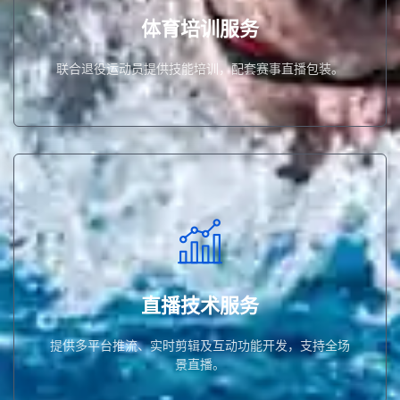
联合退役运动员提供技能培训，配套赛事直播包装。
体育培训服务
体育培训服务
联合退役运动员提供技能培训，配套赛事直播包装。
直播。
提供多平台推流、实时剪辑及互动功能开发，支持全场景
直播技术服务
直播技术服务
提供多平台推流、实时剪辑及互动功能开发，支持全场
景直播。