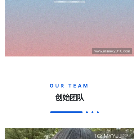
通过幸运转盘活动激发球迷热情
助力世界杯宣传推广效果显著提
升
OUR TEAM
创始团队