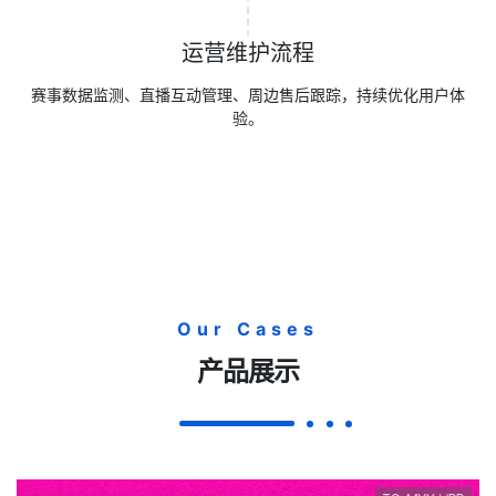
运营维护流程
赛事数据监测、直播互动管理、周边售后跟踪，持续优化用户体
验。
Our Cases
产品展示