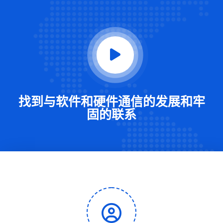
找到与软件和硬件通信的发展和牢
固的联系