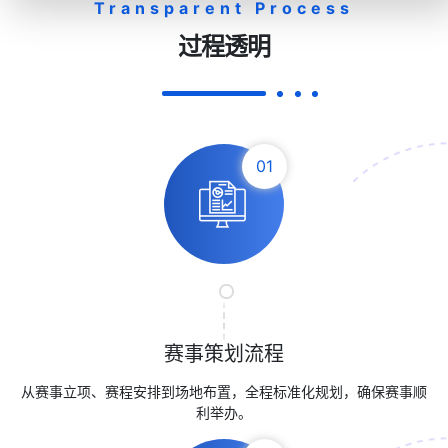
Transparent Process
过程透明
01
赛事策划流程
从赛事立项、赛程安排到场地布置，全程标准化规划，确保赛事顺
利举办。