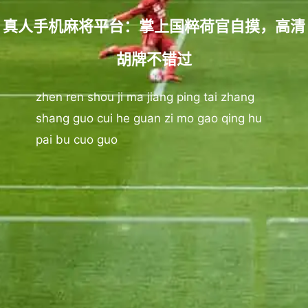
真人手机麻将平台：掌上国粹荷官自摸，高清
胡牌不错过
zhen ren shou ji ma jiang ping tai zhang
shang guo cui he guan zi mo gao qing hu
pai bu cuo guo