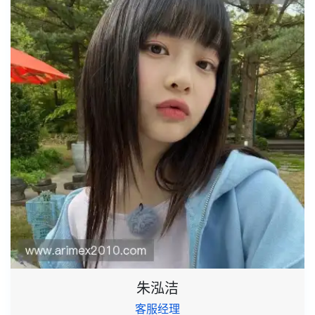
朱泓洁
客服经理