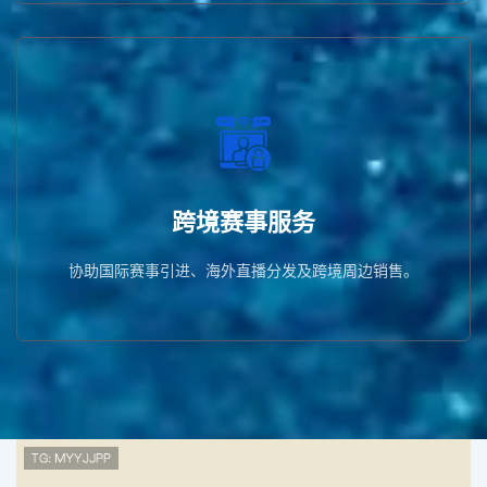
协助国际赛事引进、海外直播分发及跨境周边销售。
跨境赛事服务
跨境赛事服务
协助国际赛事引进、海外直播分发及跨境周边销售。