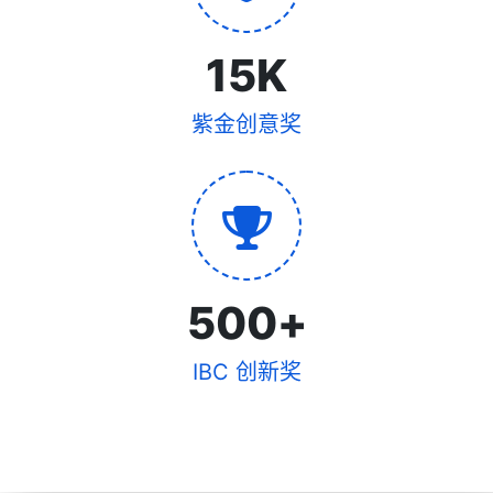
15
K
紫金创意奖
500
+
IBC 创新奖