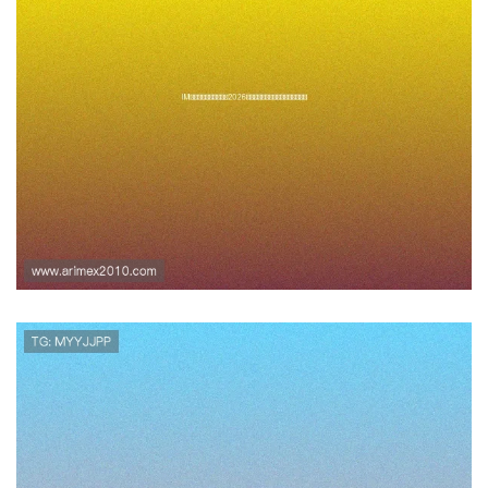
IM体育体育官网带你回顾2026
世界杯历史瞬间与经典比赛精彩
片段